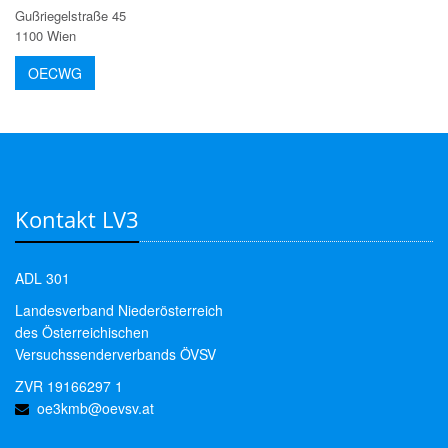
Gußriegelstraße 45
1100 Wien
OECWG
Kontakt LV3
ADL 301
Landesverband Niederösterreich
des Österreichischen
Versuchssenderverbands ÖVSV
ZVR 19166297 1
oe3kmb@oevsv.at