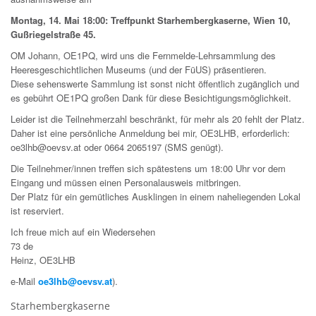
Montag, 14. Mai 18:00: Treffpunkt Starhembergkaserne, Wien 10,
Gußriegelstraße 45.
OM Johann, OE1PQ, wird uns die Fernmelde-Lehrsammlung des
Heeresgeschichtlichen Museums (und der FüUS) präsentieren.
Diese sehenswerte Sammlung ist sonst nicht öffentlich zugänglich und
es gebührt OE1PQ großen Dank für diese Besichtigungsmöglichkeit.
Leider ist die Teilnehmerzahl beschränkt, für mehr als 20 fehlt der Platz.
Daher ist eine persönliche Anmeldung bei mir, OE3LHB, erforderlich:
oe3lhb@oevsv.at oder 0664 2065197 (SMS genügt).
Die Teilnehmer/innen treffen sich spätestens um 18:00 Uhr vor dem
Eingang und müssen einen Personalausweis mitbringen.
Der Platz für ein gemütliches Ausklingen in einem naheliegenden Lokal
ist reserviert.
Ich freue mich auf ein Wiedersehen
73 de
Heinz, OE3LHB
e-Mail
oe3lhb@oevsv.at
).
Starhembergkaserne