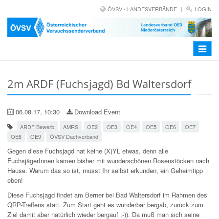
ÖVSV - LANDESVERBÄNDE
LOGIN
Toggle
navigat
2m ARDF (Fuchsjagd) Bd Waltersdorf
06.08.17, 10:30
Download Event
ARDF Bewerb
AMRS
OE2
OE3
OE4
OE5
OE6
OE7
OE8
OE9
ÖVSV Dachverband
Gegen diese Fuchsjagd hat keine (X)YL etwas, denn alle
FuchsjägerInnen kamen bisher mit wunderschönen Rosenstöcken nach
Hause. Warum das so ist, müsst Ihr selbst erkunden, ein Geheimtipp
eben!
Diese Fuchsjagd findet am Berner bei Bad Waltersdorf im Rahmen des
QRP-Treffens statt. Zum Start geht es wunderbar bergab, zurück zum
Ziel damit aber natürlich wieder bergauf ;-)). Da muß man sich seine