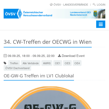
ÖVSV - LANDESVERBÄNDE
LOGIN
Toggle
navigat
34. CW-Treffen der OECWG in Wien
09.09.25, 18:00 - 09.09.25, 22:00
Download Event
Treffen
Alle Verbände
AMRS
OE1
OE3
OE4
ÖVSV Dachverband
OE-GW-G Treffen im LV1 Clublokal