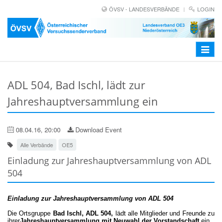
ÖVSV - LANDESVERBÄNDE
LOGIN
Toggle
navigat
ADL 504, Bad Ischl, lädt zur
Jahreshauptversammlung ein
08.04.16, 20:00
Download Event
Alle Verbände
OE5
Einladung zur Jahreshauptversammlung von ADL
504
Einladung zur Jahreshauptversammlung von ADL 504
Die Ortsgruppe
Bad Ischl, ADL 504,
lädt alle Mitglieder und Freunde zu
ihrer
Jahreshauptversammlung mit Neuwahl der Vorstandschaft
ein.