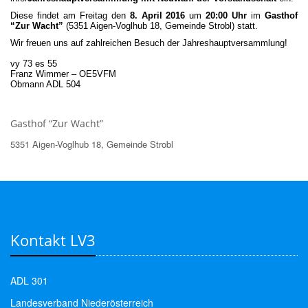
Diese findet am Freitag den
8. April 2016
um
20:00 Uhr
im
Gasthof
“Zur Wacht”
(5351 Aigen-Voglhub 18, Gemeinde Strobl) statt.
Wir freuen uns auf zahlreichen Besuch der Jahreshauptversammlung!
vy 73 es 55
Franz Wimmer – OE5VFM
Obmann ADL 504
Gasthof “Zur Wacht”
5351 Aigen-Voglhub 18, Gemeinde Strobl
Kontakt LV3
ADL 301
Landesverband Niederösterreich