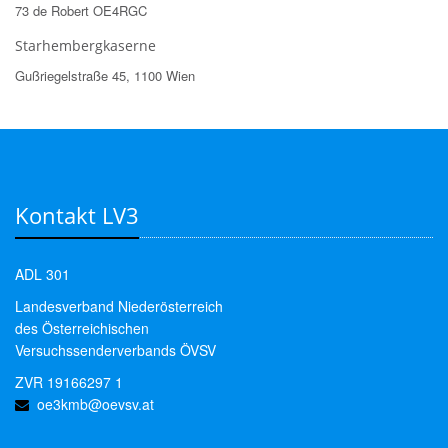
73 de Robert OE4RGC
Starhembergkaserne
Gußriegelstraße 45, 1100 Wien
Kontakt LV3
ADL 301
Landesverband Niederösterreich
des Österreichischen
Versuchssenderverbands ÖVSV
ZVR 19166297 1
oe3kmb@oevsv.at