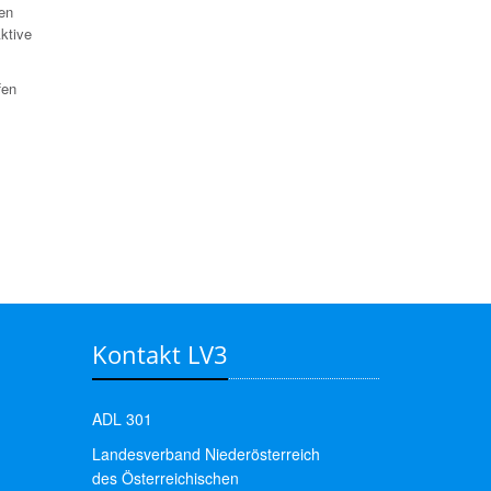
en
ktive
fen
Kontakt LV3
ADL 301
Landesverband Niederösterreich
des Österreichischen