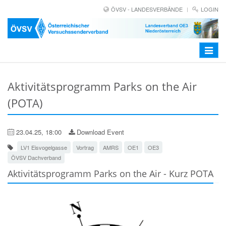
ÖVSV - LANDESVERBÄNDE
LOGIN
Toggle
navigat
Aktivitätsprogramm Parks on the Air
(POTA)
23.04.25, 18:00
Download Event
LV1 Eisvogelgasse
Vortrag
AMRS
OE1
OE3
ÖVSV Dachverband
Aktivitätsprogramm Parks on the Air - Kurz POTA