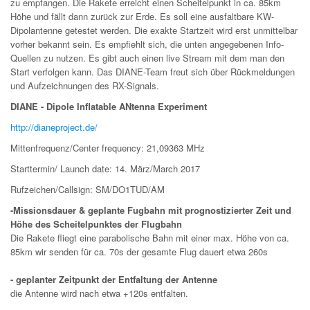
zu empfangen. Die Rakete erreicht einen Scheitelpunkt in ca. 85km
Höhe und fällt dann zurück zur Erde. Es soll eine ausfaltbare KW-
Dipolantenne getestet werden. Die exakte Startzeit wird erst unmittelbar
vorher bekannt sein. Es empfiehlt sich, die unten angegebenen Info-
Quellen zu nutzen. Es gibt auch einen live Stream mit dem man den
Start verfolgen kann. Das DIANE-Team freut sich über Rückmeldungen
und Aufzeichnungen des RX-Signals.
DIANE - Dipole Inflatable ANtenna Experiment
http://dianeproject.de/
Mittenfrequenz/Center frequency: 21,09363 MHz
Starttermin/ Launch date: 14. März/March 2017
Rufzeichen/Callsign: SM/DO1TUD/AM
-Missionsdauer & geplante Fugbahn mit prognostizierter Zeit und
Höhe des Scheitelpunktes der Flugbahn
Die Rakete fliegt eine parabolische Bahn mit einer max. Höhe von ca.
85km wir senden für ca. 70s der gesamte Flug dauert etwa 260s
- geplanter Zeitpunkt der Entfaltung der Antenne
die Antenne wird nach etwa +120s entfalten.