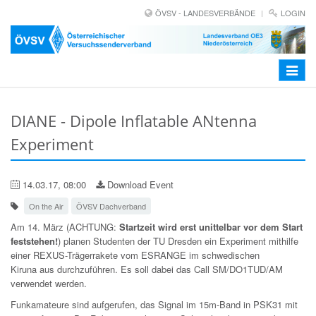
ÖVSV - LANDESVERBÄNDE
LOGIN
Toggle
navigat
DIANE - Dipole Inflatable ANtenna
Experiment
14.03.17, 08:00
Download Event
On the Air
ÖVSV Dachverband
Am 14. März (ACHTUNG:
Startzeit wird erst unittelbar vor dem Start
feststehen!
) planen Studenten der TU Dresden ein Experiment mithilfe
einer REXUS-Trägerrakete vom ESRANGE im schwedischen
Kiruna aus durchzuführen. Es soll dabei das Call SM/DO1TUD/AM
verwendet werden.
Funkamateure sind aufgerufen, das Signal im 15m-Band in PSK31 mit