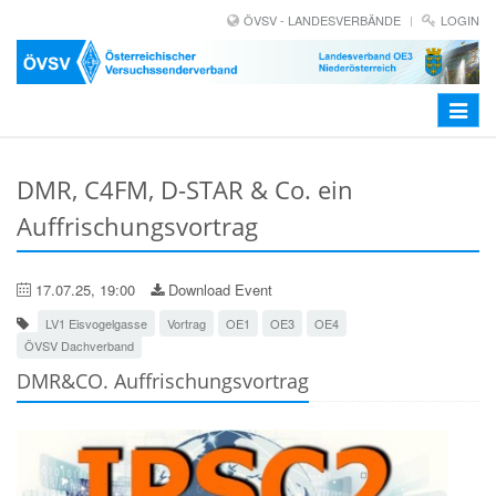
ÖVSV - LANDESVERBÄNDE
LOGIN
Toggle
navigat
DMR, C4FM, D-STAR & Co. ein
Auffrischungsvortrag
17.07.25, 19:00
Download Event
LV1 Eisvogelgasse
Vortrag
OE1
OE3
OE4
ÖVSV Dachverband
DMR&CO. Auffrischungsvortrag