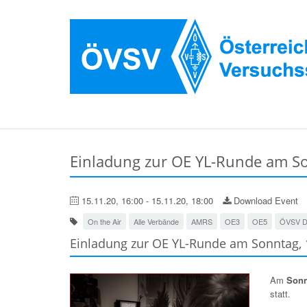
Einladung zur OE YL-Runde am S
15.11.20, 16:00 - 15.11.20, 18:00
Download Event
On the Air
Alle Verbände
AMRS
OE3
OE5
ÖVSV D
Einladung zur OE YL-Runde am Sonntag, 1
Am
Sonn
statt.