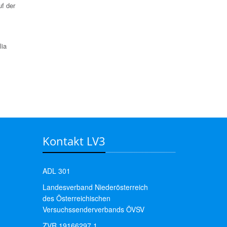
f der
lia
Kontakt LV3
ADL 301
Landesverband Niederösterreich
des Österreichischen
Versuchssenderverbands ÖVSV
ZVR 19166297 1