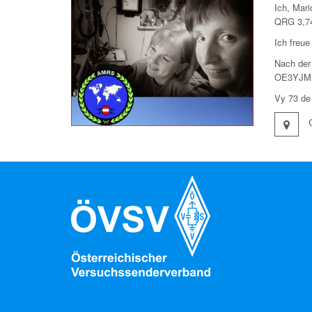
Ich, Mar
QRG 3,74
Ich freu
Nach der
OE3YJM d
Vy 73 d