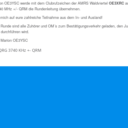
ion OE3YSC werde mit dem Clubrufzeichen der AMRS Waldviertel
OE3XRC
au
0 MHz +/- QRM die Rundenleitung übernehmen.
e mich auf eure zahlreiche Teilnahme aus dem In- und Ausland!
 Runde sind alle Zuhörer und OM´s zum Bestätigungsverkehr geladen, den Ju
urchführen wird.
e Marion OE3YSC
QRG 3740 KHz +- QRM