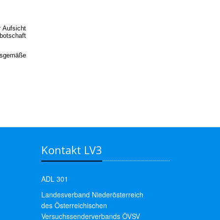
 Aufsicht
botschaft
sgemäße
Kontakt LV3
ADL 301
Landesverband Niederösterreich
des Österreichischen
Versuchssenderverbands ÖVSV