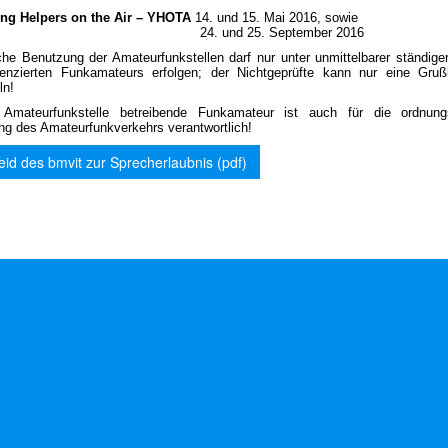
ng Helpers on the Air – YHOTA
14. und 15. Mai 2016, sowie
4. und 25. September 2016
che Benutzung der Amateurfunkstellen darf nur unter unmittelbarer ständiger
zenzierten Funkamateurs erfolgen; der Nichtgeprüfte kann nur eine Gruß
ln!
Amateurfunkstelle betreibende Funkamateur ist auch für die ordnung
ng des Amateurfunkverkehrs verantwortlich!
id des bmvit zur Sprecherlaubnis (pdf)