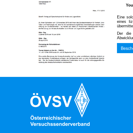
You
2
Eine sol
eines li
übermitte
Der die 
Abwicklu
Besche