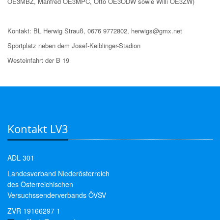
OE3MBZ, Manfred OE3MPC, Otto OE3ODW sowie Willi OE3ZW)
Kontakt: BL Herwig Strauß, 0676 9772802, herwigs@gmx.net
Sportplatz neben dem Josef-Keiblinger-Stadion
Westeinfahrt der B 19
Kontakt LV3
ADL 301
Landesverband Niederösterreich
des Österreichischen
Versuchssenderverbands ÖVSV
ZVR 19166297 1