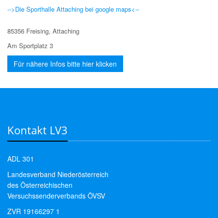
-->Die Sporthalle Attaching bei google maps<--
85356
Freising, Attaching
Am Sportplatz 3
Für nähere Infos bitte hier klicken
Kontakt LV3
ADL 301
Landesverband Niederösterreich
des Österreichischen
Versuchssenderverbands ÖVSV
ZVR 19166297 1