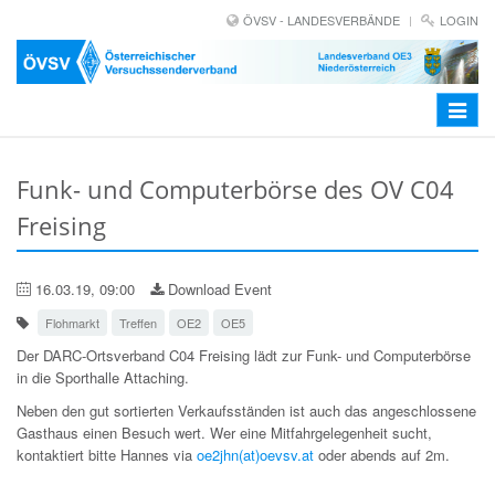
ÖVSV - LANDESVERBÄNDE
LOGIN
Toggle
navigat
Funk- und Computerbörse des OV C04
Freising
16.03.19, 09:00
Download Event
Flohmarkt
Treffen
OE2
OE5
Der DARC-Ortsverband C04 Freising lädt zur Funk- und Computerbörse
in die Sporthalle Attaching.
Neben den gut sortierten Verkaufsständen ist auch das angeschlossene
Gasthaus einen Besuch wert. Wer eine Mitfahrgelegenheit sucht,
kontaktiert bitte Hannes via
oe2jhn(at)oevsv.at
oder abends auf 2m.