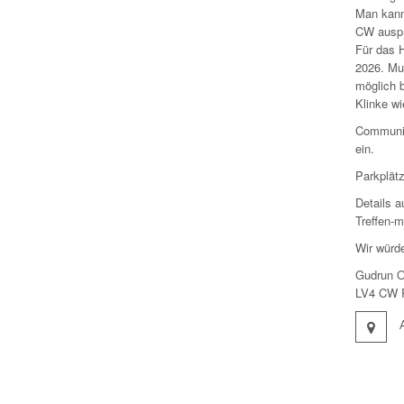
Man kann
CW auspr
Für das 
2026. Mu
möglich b
Klinke w
Communit
ein.
Parkplät
Details 
Treffen-m
Wir würd
Gudrun
LV4 CW R