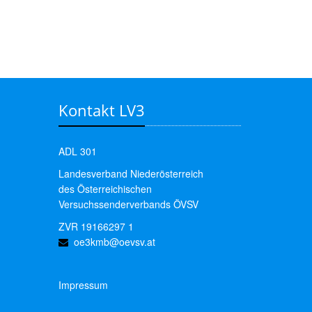
Kontakt LV3
ADL 301
Landesverband Niederösterreich
des Österreichischen
Versuchssenderverbands ÖVSV
ZVR 19166297 1
oe3kmb@oevsv.at
Impressum