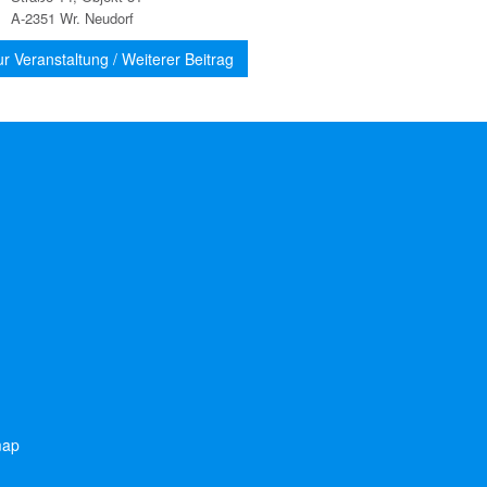
A-2351 Wr. Neudorf
ur Veranstaltung / Weiterer Beitrag
map