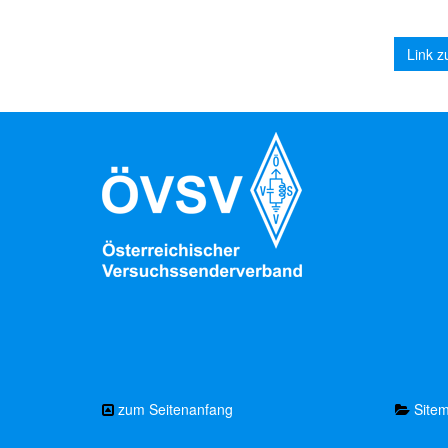
Link z
zum Seitenanfang
Site