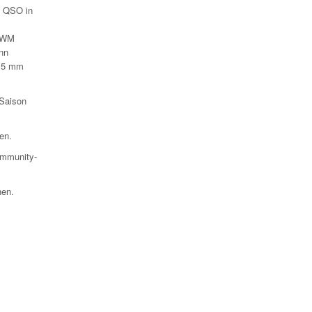
n QSO in
e WM
enn
3,5 mm
-Saison
en.
ommunity-
hen.