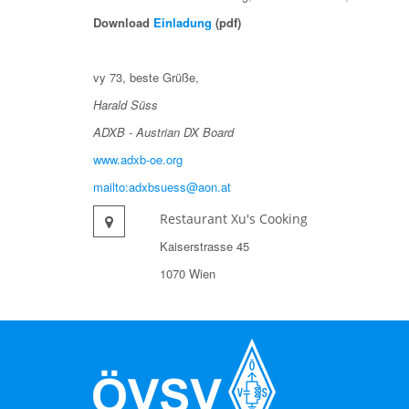
Download
Einladung
(pdf)
vy 73, beste Grüße,
Harald Süss
ADXB - Austrian DX Board
www.adxb-oe.org
mailto:adxbsuess@aon.at
Restaurant Xu's Cooking
Kaiserstrasse 45
1070 Wien