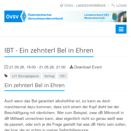
ÖVSV - LANDESVERBÄNDE
LOGIN
Toggle
navigat
IBT - Ein zehnterl Bel in Ehren
21.05.26, 19:00 - 21.05.26, 21:00
Download Event
LV1 Eisvogelgasse
Vortrag
OE1
Ein zehnterl Bel in Ehren
Auch wenn das Bel garantiert alkoholhfrei ist, so kann es doch
manchesmal dazu kommen, dass sich einem der Kopf dreht bei der
Beschäftigung mit nämlichem. Wer zum Beispiel, zwar dB Mikrovolt in
dB Milliwatt umrechnen kann, aber eigentlich nicht so genau weiß was
da passiert, oder sich je die Frage gestellt hat was dB Hertz sein sollen,
der bzw. die ist richtig in meiner Selbsthilfegruppe.