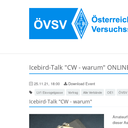
Icebird-Talk "CW - warum" ONLIN
25.11.21, 18:00
Download Event
LV1 Eisvogelgasse
Vortrag
Alle Verbände
OE1
ÖVSV 
Icebird-Talk "CW - warum"
Amateurf
dieser As