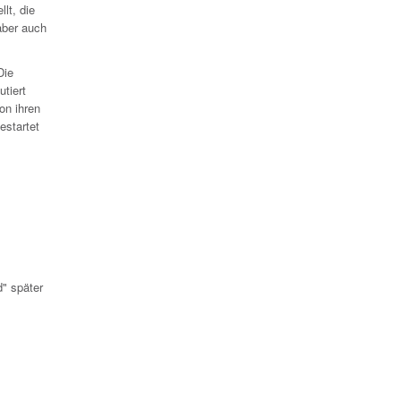
lt, die
 aber auch
Die
tiert
on ihren
estartet
" später