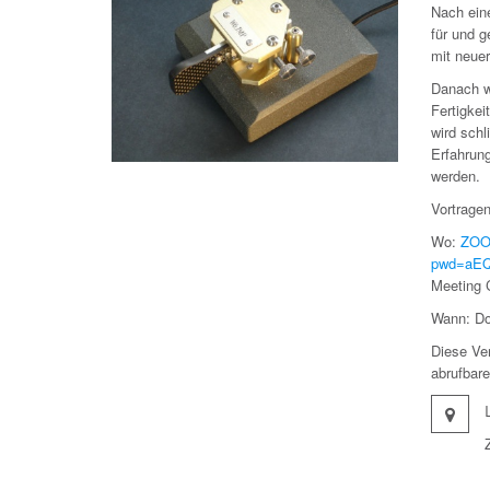
Nach eine
für und g
mit neue
Danach w
Fertigke
wird schl
Erfahrun
werden.
Vortrage
Wo:
ZOO
pwd=aEQ
Meeting 
Wann: Do
Diese Ver
abrufbar