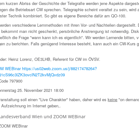
m kurzen Abriss der Geschichte der Telegrafie werden jene Aspekte dargestel
egen die Betriebsart CW sprechen. Telegraphie scheint veraltet zu sein, wird
rster Technik kombiniert. So gibt es eigene Bereiche dafür am QO-100.
erden verschiedene Lernmethoden mit ihren Vor- und Nachteilen dargestellt. 
it bekommt man nicht geschenkt, persönliche Anstrengung ist notwendig. Disku
ießlich die Frage "wann kann ich es eigentlich". Wir werden Lernende bitten, v
gen zu berichten. Falls genügend Interesse besteht, kann auch ein CW-Kurs g
nder: Heinz Lorenz, OE3LHB, Referent für CW im ÖVSV.
M WEBinar https://us02web.zoom.us/j/88217478264?
1cS96c3lZK3ovclN2T2kvMjQvdz09
Code 797900
nnerstag 25. November 2021 18:00
anstaltung soll einen "Live Charakter" haben, daher wird es
keine
"on demand
e Aufzeichnung im Internet geben,.
Landesverband Wien und ZOOM WEBinar
ZOOM WEBinar