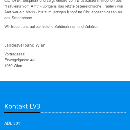
OE1OWA, bespricht und zeigt Geräte vom Brustkastenmikrophon des
"Fräuleins vom Amt" - übrigens das letzte österreichische Fräulein von
Amt war ein Mann - bis zum jetzigen Knopf im Ohr, angeschlossen an
das Smartphone.
Wir freuen uns auf zahlreiche Zuhörerinnen und Zuhörer.
.
Landesverband Wien
Vortragssaal
Eisvogelgasse 4/3
1060 Wien
Kontakt LV3
ADL 301