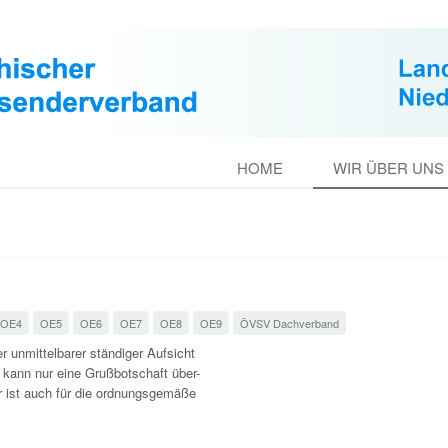
HOME
WIR ÜBER UNS
OE4
OE5
OE6
OE7
OE8
OE9
ÖVSV Dachverband
r unmittelbarer ständiger Aufsicht
e kann nur eine Grußbotschaft über-
r ist auch für die ordnungsgemäße