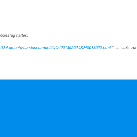
burtstag hatten.
v.at/Dokumente/Landesnormen/LOO40013920/LOO40013920.html
".........bis zur