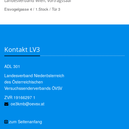
Landesverband Wien, Vortragssaal
Eisvogelgasse 4 / 1.Stock / Tür 3
Kontakt LV3
ADL 301
Landesverband Niederösterreich
des Österreichischen
Versuchssenderverbands ÖVSV
ZVR 19166297 1
oe3kmb@oevsv.at
zum Seitenanfang