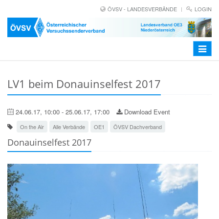
ÖVSV - LANDESVERBÄNDE
LOGIN
Toggle
navigat
LV1 beim Donauinselfest 2017
24.06.17, 10:00 - 25.06.17, 17:00
Download Event
On the Air
Alle Verbände
OE1
ÖVSV Dachverband
Donauinselfest 2017