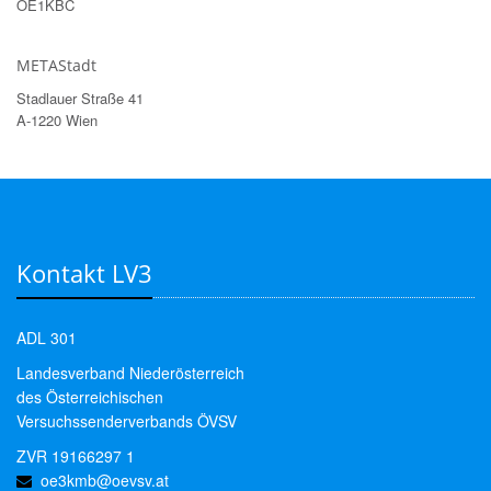
OE1KBC
METAStadt
Stadlauer Straße 41
A-1220 Wien
Kontakt LV3
ADL 301
Landesverband Niederösterreich
des Österreichischen
Versuchssenderverbands ÖVSV
ZVR 19166297 1
oe3kmb@oevsv.at