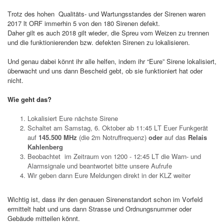
Trotz des hohen Qualitäts- und Wartungsstandes der Sirenen waren
2017 lt ORF immerhin 5 von den 180 Sirenen defekt.
Daher gilt es auch 2018 gilt wieder, die Spreu vom Weizen zu trennen
und die funktionierenden bzw. defekten Sirenen zu lokalisieren.
Und genau dabei könnt ihr alle helfen, indem ihr “Eure” Sirene lokalisiert,
überwacht und uns dann Bescheid gebt, ob sie funktioniert hat oder
nicht.
Wie geht das?
Lokalisiert Eure nächste Sirene
Schaltet am Samstag, 6. Oktober ab 11:45 LT Euer Funkgerät
auf
145.500 MHz
(die 2m Notruffrequenz)
oder
auf das
Relais
Kahlenberg
Beobachtet im Zeitraum von 1200 - 12:45 LT die Warn- und
Alarmsignale und beantwortet bitte unsere Aufrufe
Wir geben dann Eure Meldungen direkt in der KLZ weiter
Wichtig ist, dass ihr den genauen Sirenenstandort schon im Vorfeld
ermittelt habt und uns dann Strasse und Ordnungsnummer oder
Gebäude mitteilen könnt.