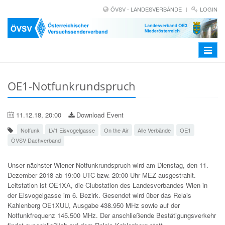
ÖVSV - LANDESVERBÄNDE
LOGIN
Toggle
navigat
OE1-Notfunkrundspruch
11.12.18, 20:00
Download Event
Notfunk
LV1 Eisvogelgasse
On the Air
Alle Verbände
OE1
ÖVSV Dachverband
Unser nächster Wiener Notfunkrundspruch wird am Dienstag, den 11.
Dezember 2018 ab 19:00 UTC bzw. 20:00 Uhr MEZ ausgestrahlt.
Leitstation ist OE1XA, die Clubstation des Landesverbandes Wien in
der Eisvogelgasse im 6. Bezirk. Gesendet wird über das Relais
Kahlenberg OE1XUU, Ausgabe 438.950 MHz sowie auf der
Notfunkfrequenz 145.500 MHz. Der anschließende Bestätigungsverkehr