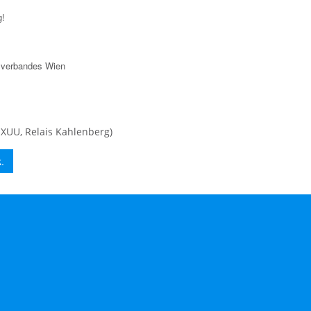
g!
sverbandes Wien
UU, Relais Kahlenberg)
.