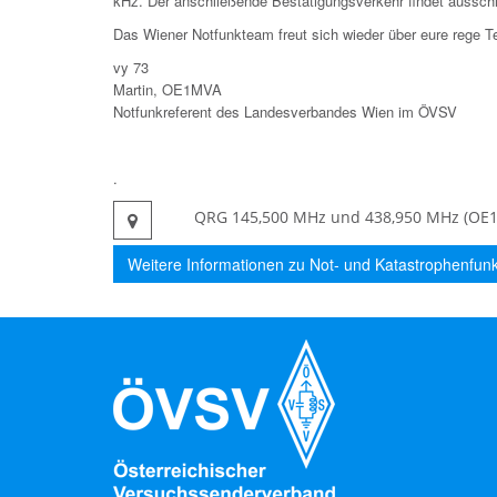
kHz. Der anschließende Bestätigungsverkehr findet ausschl
Das Wiener Notfunkteam freut sich wieder über eure rege T
vy 73
Martin, OE1MVA
Notfunkreferent des Landesverbandes Wien im ÖVSV
.
QRG 145,500 MHz und 438,950 MHz (OE1X
Weitere Informationen zu Not- und Katastrophenfunk