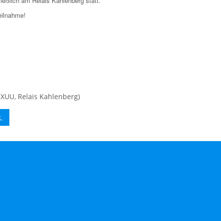
ießlich am Relais Kahlenberg statt.
eilnahme!
UU, Relais Kahlenberg)
.