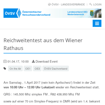
ÖVSV - LANDESVERBÄNDE
LOGIN
Toggle
navigat
Reichweitentest aus dem Wiener
Rathaus
01.04.17, 10:00
Download Event
On the Air
OE1
OE3
ÖVSV Dachverband
Am Samstag , 1.April 2017 (nein kein Aprilscherz!) findet in der Zeit
von 10:00 Uhr – 12:00 Uhr Lokalzeit
wieder ein Reichweitentest statt.
QRG : 145,500 Mhz simplex FM , R82 438,950 Mhz FM
sowie auf einer 70 cm Simplex-Frequenz in DMR (wird am 1.4. bekannt