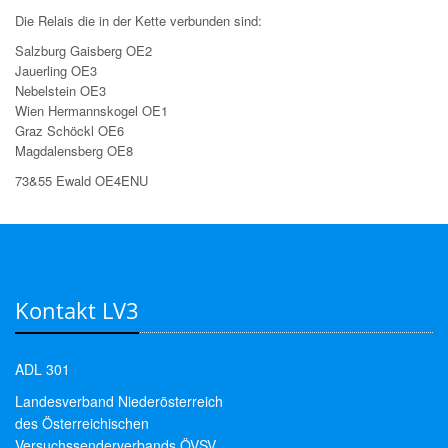
Die Relais die in der Kette verbunden sind:
Salzburg Gaisberg OE2
Jauerling OE3
Nebelstein OE3
Wien Hermannskogel OE1
Graz Schöckl OE6
Magdalensberg OE8
73&55 Ewald OE4ENU
Kontakt LV3
ADL 301
Landesverband Niederösterreich
des Österreichischen
Versuchssenderverbands ÖVSV