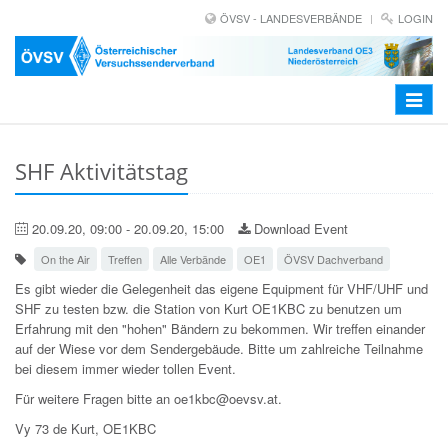
ÖVSV - LANDESVERBÄNDE
LOGIN
Toggle
navigat
SHF Aktivitätstag
20.09.20, 09:00 - 20.09.20, 15:00
Download Event
On the Air
Treffen
Alle Verbände
OE1
ÖVSV Dachverband
Es gibt wieder die Gelegenheit das eigene Equipment für VHF/UHF und
SHF zu testen bzw. die Station von Kurt OE1KBC zu benutzen um
Erfahrung mit den "hohen" Bändern zu bekommen. Wir treffen einander
auf der Wiese vor dem Sendergebäude. Bitte um zahlreiche Teilnahme
bei diesem immer wieder tollen Event.
Für weitere Fragen bitte an oe1kbc@oevsv.at.
Vy 73 de Kurt, OE1KBC