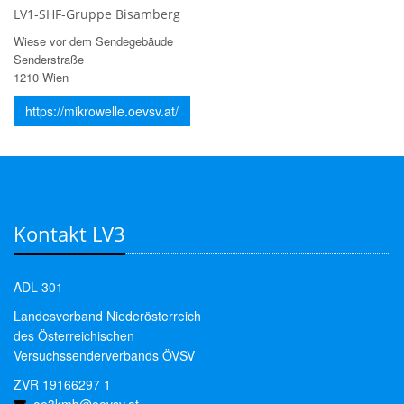
LV1-SHF-Gruppe Bisamberg
Wiese vor dem Sendegebäude
Senderstraße
1210 Wien
https://mikrowelle.oevsv.at/
Kontakt LV3
ADL 301
Landesverband Niederösterreich
des Österreichischen
Versuchssenderverbands ÖVSV
ZVR 19166297 1
oe3kmb@oevsv.at