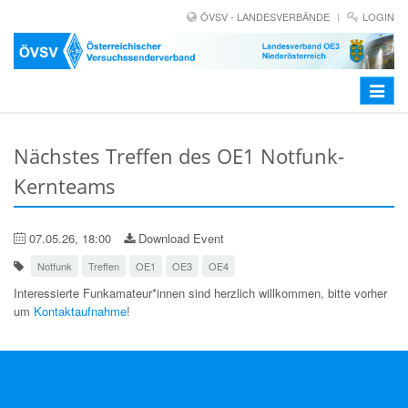
ÖVSV - LANDESVERBÄNDE
LOGIN
Toggle
navigat
Nächstes Treffen des OE1 Notfunk-
Kernteams
07.05.26, 18:00
Download Event
Notfunk
Treffen
OE1
OE3
OE4
Interessierte Funkamateur*innen sind herzlich willkommen, bitte vorher
um
Kontaktaufnahme
!