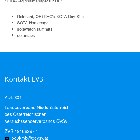
SOTA-Regionalmanager für OE1
Reinhard, OE1RHC's SOTA Day Site
SOTA Homepage
sotawatch summits
sotamaps
Kontakt LV3
ADL 301
Landesverband Niederösterreich
des Österreichischen
Versuchssenderverbands ÖVSV
ZVR 19166297 1
oe3kmb@oevsv.at