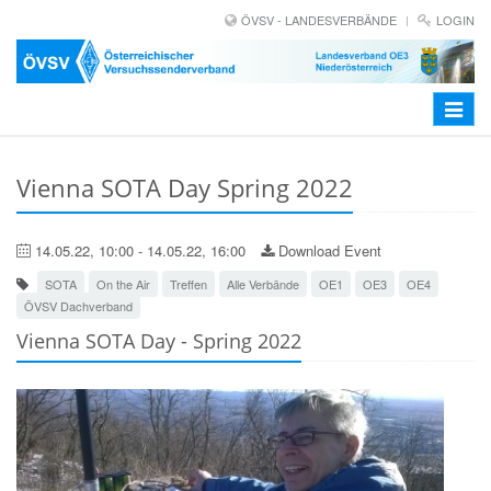
ÖVSV - LANDESVERBÄNDE
LOGIN
Toggle
navigat
Vienna SOTA Day Spring 2022
14.05.22, 10:00 - 14.05.22, 16:00
Download Event
SOTA
On the Air
Treffen
Alle Verbände
OE1
OE3
OE4
ÖVSV Dachverband
Vienna SOTA Day - Spring 2022