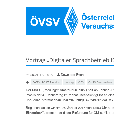
Vortrag „Digitaler Sprachbetrieb 
26.01.17, 18:00
Download Event
ÖVSV HQ Wr.Neudorf
Vortrag
OE3
ÖVSV Dachverband
Der MAFC ( Mödlinger Amateurfunkclub ) hält ab Jänner 2
jeweils der 4. Donnerstag im Monat. Beabsichtigt ist an d
und/ oder Informationen über zukünftige Aktivitäten des MA
Beginnen wollen wir am 26. Jänner 2017 von 18:00 Uhr an
Einsteiger“
, gedacht ist diese Einführung für OM`s, YL`s 