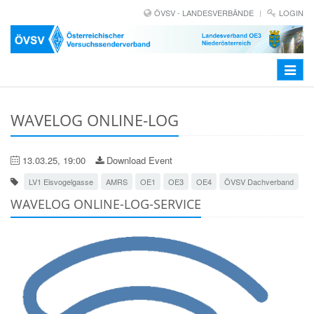
ÖVSV - LANDESVERBÄNDE
LOGIN
Toggle
navigat
WAVELOG ONLINE-LOG
13.03.25, 19:00
Download Event
LV1 Eisvogelgasse
AMRS
OE1
OE3
OE4
ÖVSV Dachverband
WAVELOG ONLINE-LOG-SERVICE