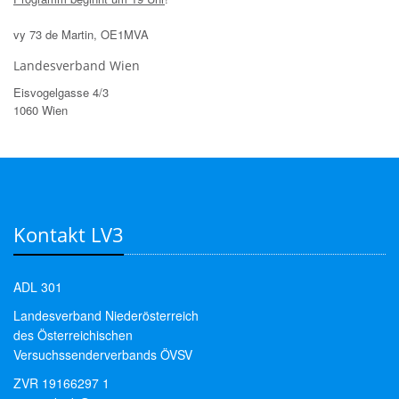
vy 73 de Martin, OE1MVA
Landesverband Wien
Eisvogelgasse 4/3
1060 Wien
Kontakt LV3
ADL 301
Landesverband Niederösterreich
des Österreichischen
Versuchssenderverbands ÖVSV
ZVR 19166297 1