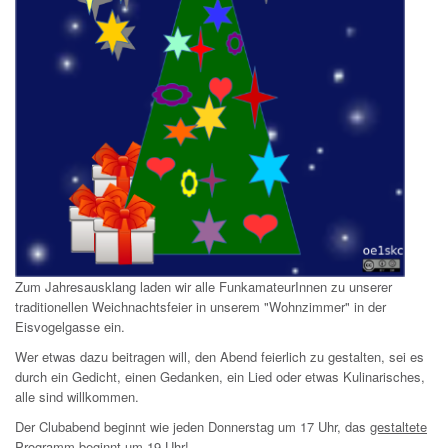
Zum Jahresausklang laden wir alle FunkamateurInnen zu unserer
traditionellen Weichnachtsfeier in unserem "Wohnzimmer" in der
Eisvogelgasse ein.
Wer etwas dazu beitragen will, den Abend feierlich zu gestalten, sei es
durch ein Gedicht, einen Gedanken, ein Lied oder etwas Kulinarisches,
alle sind willkommen.
Der Clubabend beginnt wie jeden Donnerstag um 17 Uhr, das
gestaltete
Programm beginnt um 19 Uhr
!