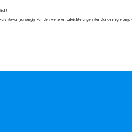
icht.
kurz davor (abhängig von den weiteren Erleichterungen der Bundesregierung, 