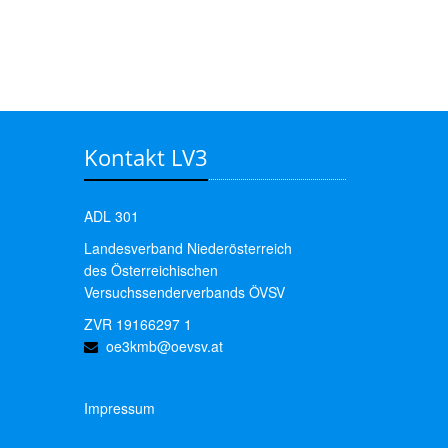
Kontakt LV3
ADL 301
Landesverband Niederösterreich
des Österreichischen
Versuchssenderverbands ÖVSV
ZVR 19166297 1
oe3kmb@oevsv.at
Impressum