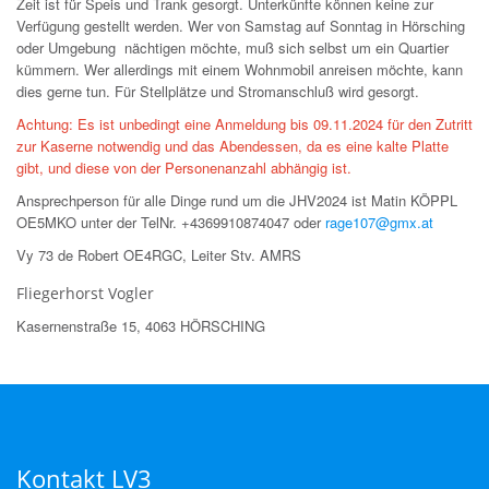
Zeit ist für Speis und Trank gesorgt. Unterkünfte können keine zur
Verfügung gestellt werden. Wer von Samstag auf Sonntag in Hörsching
oder Umgebung nächtigen möchte, muß sich selbst um ein Quartier
kümmern. Wer allerdings mit einem Wohnmobil anreisen möchte, kann
dies gerne tun. Für Stellplätze und Stromanschluß wird gesorgt.
Achtung: Es ist unbedingt eine Anmeldung bis 09.11.2024 für den Zutritt
zur Kaserne notwendig und das Abendessen, da es eine kalte Platte
gibt, und diese von der Personenanzahl abhängig ist.
Ansprechperson für alle Dinge rund um die JHV2024 ist Matin KÖPPL
OE5MKO unter der TelNr. +4369910874047 oder
rage107@gmx.at
Vy 73 de Robert OE4RGC, Leiter Stv. AMRS
Fliegerhorst Vogler
Kasernenstraße 15, 4063 HÖRSCHING
Kontakt LV3