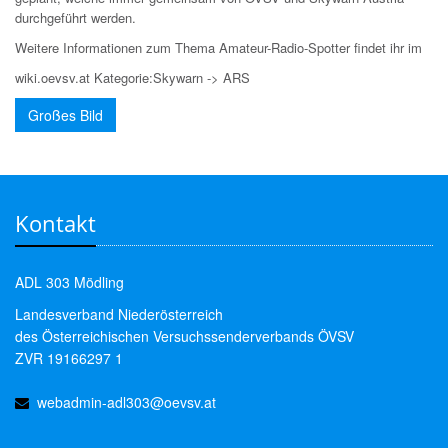
durchgeführt werden.
Weitere Informationen zum Thema Amateur-Radio-Spotter findet ihr im
wiki.oevsv.at Kategorie:Skywarn -> ARS
Großes Bild
Kontakt
ADL 303 Mödling
Landesverband Niederösterreich
des Österreichischen Versuchssenderverbands ÖVSV
ZVR 19166297 1
webadmin-adl303@oevsv.at