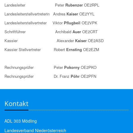
Landesleiter Peter
Rubenzer
OE2RPL
Landesleiterstellvertreterin Andrea
Kaiser
OE2YYL
Landesleiterstellvertreter Viktor
Pflugbeil
OE2VPK
Schriftführer Archibald
Auer
OE2CRT
Kassier Alexander
Kaiser
OE2ASD
Kassier Stellvertreter Robert
Ernsting
OE2EZM
Rechnungsprüfer Peter
Pokorny
OE2PKO
Rechnungsprüfer Dr. Franz
Pöhr
OE2PFN
Kontakt
ADL 303 Mödling
Landesverband Niederösterreich