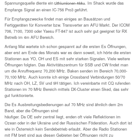
Spannungsquelle diente ein
. Im Shack wurde das
Lithiumionen-Akku
Empfangs Signal an einen IC-756 Pro3 geführt.
Für Empfangszwecke findet man einiges an Bausätzen und
Fertiggeräten für Konverter bzw. Transverter am AFU Markt. Der ICOM
706, 7100, 7300 oder Yaesu FT-847 ist auch sehr gut geeignet für RX
Betreib im 4m AFU Bereich.
Anfang Mai wartete ich schon gespannt auf die ersten Es Öffnungen,
aber erst am Ende des Monats war es dann soweit, ich hörte die ersten
Stationen aus YO, OH und ES mit sehr starken Signalen. Viele weitere
Öffnungen folgten. Das Aktivitätszentrum für SSB und CW findet man
um die Anruffrequenz 70,200 MHz. Baken senden im Bereich 70,000-
70,100 MHz. Auch konnte ich einige Crossband Verbindungen 50/70
MHz nach OH, LZ, SV und 9H tätigen. Ich vereinbarte mit CQ rufenden
Stationen im 70 MHz Bereich mittels DX-Cluster einen Sked, das sehr
gut funktionierte.
Die Es Ausbreitungsbedienungen auf 70 MHz sind ähnlich dem 2m
Band, aber die Öffnungen sind
häufiger. Da OE sehr zentral liegt, enden oft viele Reflektionen im
Ozean oder in der Ukraine und der Russischen Föderation. Auch dort ist
wie in Österreich kein Sendebetrieb erlaubt. Aber die Radio Stationen
mit FM breit sind aus diesen Gebieten bei Öffnungen nicht zu