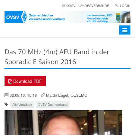
ÖVSV - LANDESVERBÄNDE
LOGIN
Toggle
navigat
Das 70 MHz (4m) AFU Band in der
Sporadic E Saison 2016
Download PDF
02.09.16, 15:18
Martin Engel, OE3EMC
Alle Verbände
ÖVSV Dachverband