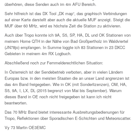
überhören, diese Senden auch im 4m AFU Bereich.
Sehr hilfreich ist das DX Tool „DX map“, das graphisch Verbindungen
auf einer Karte darstellt aber auch die aktuelle MUF anzeigt. Steigt die
MUF über 60 MHz, wird es höchste Zeit die Station zu aktivieren.
Auch über Tropo konnte ich 9A, S5, SP, HA, DL und OK Stationen von
meinem Home QTH in der Nähe von Bad Großpertholz im Waldviertel
(JN78jo) empfangen. In Summe loggte ich 83 Stationen in 23 DXCC
Gebieten in meinem 4m RX Logbuch.
Abschließend noch zur Fernmelderechtlichen Situation:
In Österreich ist der Sendebetrieb verboten, aber in vielen Ländern
Europas bzw. in den meisten Staaten die an unser Land angrenzen ist
das 4m Band freigegeben. Wie in OK (mit Sonderlizenzen), OM, HA,
S5, 9A, I, LX, DL (2015 begrenzt von Mai bis September). Warum
dieses Band in OE noch nicht freigegeben ist kann ich nicht
beantworten.
Das 70 MHz Band bietet interessante Ausbreitungsbedienungen für
Tropo, Reflektionen über Sporadischen E-Schichten und Meteorscatter.
Vy 73 Martin OE3EMC