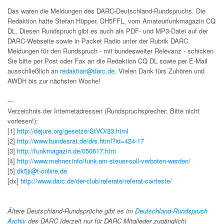
Das waren die Meldungen des DARC-Deutschland-Rundspruchs. Die
Redaktion hatte Stefan Hüpper, DH5FFL, vom Amateurfunkmagazin CQ
DL. Diesen Rundspruch gibt es auch als PDF- und MP3-Datei auf der
DARC-Webseite sowie in Packet Radio unter der Rubrik DARC.
Meldungen für den Rundspruch - mit bundesweiter Relevanz - schicken
Sie bitte per Post oder Fax an die Redaktion CQ DL sowie per E-Mail
ausschließlich an
redaktion@darc.de
. Vielen Dank fürs Zuhören und
AWDH bis zur nächsten Woche!
---
Verzeichnis der Internetadressen (Rundspruchsprecher: Bitte nicht
vorlesen!):
[1]
http://dejure.org/gesetze/StVO/23.html
[2]
http://www.bundesrat.de/drs.html?id=424-17
[3]
http://funkmagazin.de/050617.htm
[4]
http://www.mehner.info/funk-am-steuer-soll-verboten-werden/
[5]
dk5ji@t-online.de
[dx]
http://www.darc.de/der-club/referate/referat-conteste/
Ältere Deutschland-Rundsprüche gibt es im
Deutschland-Rundspruch
Archiv
des DARC (derzeit nur für DARC Mitglieder zugänglich)