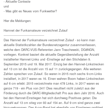
- Aktuelle Conteste
und
- Was gibt es Neues vom Funkwetter?
Hier die Meldungen:
Hamnet der Funkamateure verzeichnet Zulauf
------------------------------------------
Das Hamnet der Funkamateure verzeichnet Zulauf - so kann man
aktuelle Statistikzahlen der Bundesnetzagentur zusammenfassen,
welche dem DARC-VUS-Referenten Jann Traschewski, DG8NGN,
vorliegen. Konkret basiert die aktuelle Gegenüberstellung der Anzahl
installierter Hamnet-Links und -Einstiege auf den Stichdaten 9.
September 2015 und 19. Mai 2017. Einzig bei den Hamnet-Linkstrecken
auf 13 cm ist die Anzahl von 15 auf 11 zurückgegangen. Alle weiteren
Zahlen sprechen von Zulauf. So waren in 2015 noch sechs 9-cm-Links
installiert, in 2017 waren es 16. Einen wahren Boom haben Linkstrecken
auf 6 cm erlebt: 2015 verzeichnete man 478 Links, in 2017 waren es
ganze 719 - ein Plus von 241! Dies resultiert nicht zuletzt aus der
Förderung durch die DARC-Mitgliedschaft Pro aus dem Jahr 2016. Auch
bei den Hamnet-Einstiegen hat sich durchweg Positives getan: Die
Anzahl auf 13 cm stieg von 93 auf 154 an. Auf 9 cm sind ganze zwei
hinzugekommen. Das 6-cm-Band hat ebenfalls von Einstiegen profitiert,