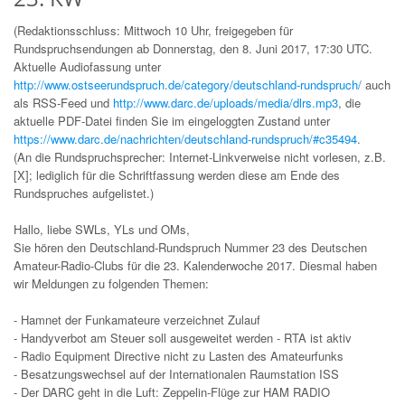
(Redaktionsschluss: Mittwoch 10 Uhr, freigegeben für
Rundspruchsendungen ab Donnerstag, den 8. Juni 2017, 17:30 UTC.
Aktuelle Audiofassung unter
http://www.ostseerundspruch.de/category/deutschland-rundspruch/
auch
als RSS-Feed und
http://www.darc.de/uploads/media/dlrs.mp3
, die
aktuelle PDF-Datei finden Sie im eingeloggten Zustand unter
https://www.darc.de/nachrichten/deutschland-rundspruch/#c35494
.
(An die Rundspruchsprecher: Internet-Linkverweise nicht vorlesen, z.B.
[X]; lediglich für die Schriftfassung werden diese am Ende des
Rundspruches aufgelistet.)
Hallo, liebe SWLs, YLs und OMs,
Sie hören den Deutschland-Rundspruch Nummer 23 des Deutschen
Amateur-Radio-Clubs für die 23. Kalenderwoche 2017. Diesmal haben
wir Meldungen zu folgenden Themen:
- Hamnet der Funkamateure verzeichnet Zulauf
- Handyverbot am Steuer soll ausgeweitet werden - RTA ist aktiv
- Radio Equipment Directive nicht zu Lasten des Amateurfunks
- Besatzungswechsel auf der Internationalen Raumstation ISS
- Der DARC geht in die Luft: Zeppelin-Flüge zur HAM RADIO