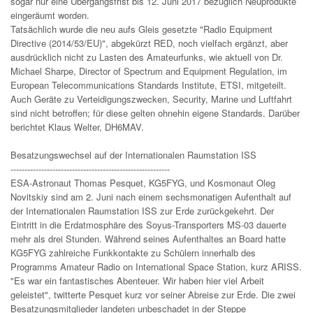
sogar nur eine Übergangsfrist bis 12. Juni 2017 bezüglich Neuprodukte
eingeräumt worden.
Tatsächlich wurde die neu aufs Gleis gesetzte "Radio Equipment
Directive (2014/53/EU)", abgekürzt RED, noch vielfach ergänzt, aber
ausdrücklich nicht zu Lasten des Amateurfunks, wie aktuell von Dr.
Michael Sharpe, Director of Spectrum and Equipment Regulation, im
European Telecommunications Standards Institute, ETSI, mitgeteilt.
Auch Geräte zu Verteidigungszwecken, Security, Marine und Luftfahrt
sind nicht betroffen; für diese gelten ohnehin eigene Standards. Darüber
berichtet Klaus Welter, DH6MAV.
Besatzungswechsel auf der Internationalen Raumstation ISS
---------------------------------------------------------
ESA-Astronaut Thomas Pesquet, KG5FYG, und Kosmonaut Oleg
Novitskiy sind am 2. Juni nach einem sechsmonatigen Aufenthalt auf
der Internationalen Raumstation ISS zur Erde zurückgekehrt. Der
Eintritt in die Erdatmosphäre des Soyus-Transporters MS-03 dauerte
mehr als drei Stunden. Während seines Aufenthaltes an Board hatte
KG5FYG zahlreiche Funkkontakte zu Schülern innerhalb des
Programms Amateur Radio on International Space Station, kurz ARISS.
"Es war ein fantastisches Abenteuer. Wir haben hier viel Arbeit
geleistet", twitterte Pesquet kurz vor seiner Abreise zur Erde. Die zwei
Besatzungsmitglieder landeten unbeschadet in der Steppe