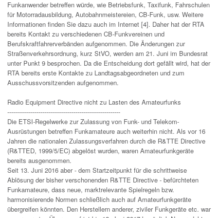
Funkanwender betreffen würde, wie Betriebsfunk, Taxifunk, Fahrschulen
für Motorradausbildung, Autobahnmeistereien, CB-Funk, usw. Weitere
Informationen finden Sie dazu auch im Internet [4]. Daher hat der RTA
bereits Kontakt zu verschiedenen CB-Funkvereinen und
Berufskraftfahrerverbänden aufgenommen. Die Änderungen zur
Straßenverkehrsordnung, kurz StVO, werden am 21. Juni im Bundesrat
unter Punkt 9 besprochen. Da die Entscheidung dort gefällt wird, hat der
RTA bereits erste Kontakte zu Landtagsabgeordneten und zum
Ausschussvorsitzenden aufgenommen.
Radio Equipment Directive nicht zu Lasten des Amateurfunks
----------------------------------------------------------
Die ETSI-Regelwerke zur Zulassung von Funk- und Telekom-
Ausrüstungen betreffen Funkamateure auch weiterhin nicht. Als vor 16
Jahren die nationalen Zulassungsverfahren durch die R&TTE Directive
(R&TTED, 1999/5/EC) abgelöst wurden, waren Amateurfunkgeräte
bereits ausgenommen.
Seit 13. Juni 2016 aber - dem Startzeitpunkt für die schrittweise
Ablösung der bisher verschonenden R&TTE Directive - befürchteten
Funkamateure, dass neue, marktrelevante Spielregeln bzw.
harmonisierende Normen schließlich auch auf Amateurfunkgeräte
übergreifen könnten. Den Herstellern anderer, ziviler Funkgeräte etc. war