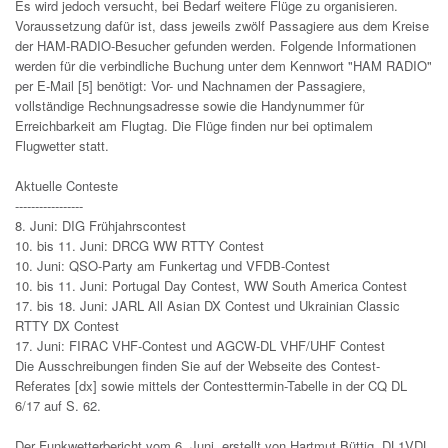
Es wird jedoch versucht, bei Bedarf weitere Flüge zu organisieren.
Voraussetzung dafür ist, dass jeweils zwölf Passagiere aus dem Kreise
der HAM-RADIO-Besucher gefunden werden. Folgende Informationen
werden für die verbindliche Buchung unter dem Kennwort "HAM RADIO"
per E-Mail [5] benötigt: Vor- und Nachnamen der Passagiere,
vollständige Rechnungsadresse sowie die Handynummer für
Erreichbarkeit am Flugtag. Die Flüge finden nur bei optimalem
Flugwetter statt.
Aktuelle Conteste
-----------------
8. Juni: DIG Frühjahrscontest
10. bis 11. Juni: DRCG WW RTTY Contest
10. Juni: QSO-Party am Funkertag und VFDB-Contest
10. bis 11. Juni: Portugal Day Contest, WW South America Contest
17. bis 18. Juni: JARL All Asian DX Contest und Ukrainian Classic
RTTY DX Contest
17. Juni: FIRAC VHF-Contest und AGCW-DL VHF/UHF Contest
Die Ausschreibungen finden Sie auf der Webseite des Contest-
Referates [dx] sowie mittels der Contesttermin-Tabelle in der CQ DL
6/17 auf S. 62.
Der Funkwetterbericht vom 6. Juni, erstellt von Hartmut Büttig, DL1VDL