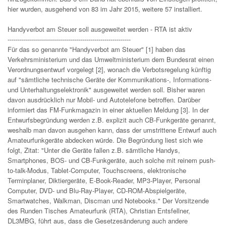
hier wurden, ausgehend von 83 im Jahr 2015, weitere 57 installiert.
Handyverbot am Steuer soll ausgeweitet werden - RTA ist aktiv
-------------------------------------------------------------
Für das so genannte "Handyverbot am Steuer" [1] haben das
Verkehrsministerium und das Umweltministerium dem Bundesrat einen
Verordnungsentwurf vorgelegt [2], wonach die Verbotsregelung künftig
auf "sämtliche technische Geräte der Kommunikations-, Informations-
und Unterhaltungselektronik" ausgeweitet werden soll. Bisher waren
davon ausdrücklich nur Mobil- und Autotelefone betroffen. Darüber
informiert das FM-Funkmagazin in einer aktuellen Meldung [3]. In der
Entwurfsbegründung werden z.B. explizit auch CB-Funkgeräte genannt,
weshalb man davon ausgehen kann, dass der umstrittene Entwurf auch
Amateurfunkgeräte abdecken würde. Die Begründung liest sich wie
folgt, Zitat: "Unter die Geräte fallen z.B. sämtliche Handys,
Smartphones, BOS- und CB-Funkgeräte, auch solche mit reinem push-
to-talk-Modus, Tablet-Computer, Touchscreens, elektronische
Terminplaner, Diktiergeräte, E-Book-Reader, MP3-Player, Personal
Computer, DVD- und Blu-Ray-Player, CD-ROM-Abspielgeräte,
Smartwatches, Walkman, Discman und Notebooks." Der Vorsitzende
des Runden Tisches Amateurfunk (RTA), Christian Entsfellner,
DL3MBG, führt aus, dass die Gesetzesänderung auch andere