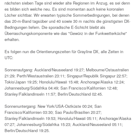
nächsten sieben Tage sind wieder alte Regionen im Anzug, es sei denn
es bilden sich welche neu. Es sind momentan auch keine koronalen
Löcher sichtbar. Wir erwarten typische Sommerbedingungen, bei denen
das 20-m-Band tagsüber und 40 sowie 30 m nachts die günstigsten DX-
Bedingungen liefern. Die sporadische E-Schicht bleibt als
Überraschungskomponente wie das "Gewürz in der Funkwetterküche"
erhalten.
Es folgen nun die Orientierungszeiten für Grayline DX, alle Zeiten in
UTC:
Sonnenaufgang: Auckland/Neuseeland 19:27; Melbourne/Ostaustralien
21:29; Perth/Westaustralien 23:11; Singapur/Republik Singapur 22:57;
Tokio/Japan 19:25; Honolulu/Hawaii 15:48; Anchorage/Alaska 12:24;
Johannesburg/Südafrika 04:49; San Francisco/Kalifornien 12:48;
Stanley/Falklandinseln 11:57; Berlin/Deutschland 02:45.
Sonnenuntergang: New York/USA-Ostküste 00:24; San
Francisco/Kalifornien 03:30; Sao Paulo/Brasilien 20:27;
Stanley/Falklandinseln 19:53; Honolulu/Hawaii 05:11; Anchorage/Alaska
07:27; Johannesburg/Südafrika 15:23; Auckland/Neuseeland 05:11;
Berlin/Deutschland 19:25.