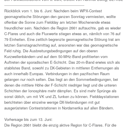
----------------------------------------------------------------------
Rückblick vom 1. bis 6. Juni: Nachdem beim WPX-Contest
geomagnetische Störungen den ganzen Sonntag vermiesten, wollte
offenbar die Sonne zum Fieldday am letzten Wochenende etwas
freundlicher sein. Nachdem die Region 2661 auftauchte, gab es wieder
C-Flares und auch die Fluxwerte stiegen etwas an, nämlich von 76 auf
79 Einheiten. Eine zeitlich begrenzte geomagnetische Störung trat am
letzten Samstagnachmittag auf, ansonsten war das geomagnetische
Feld ruhig. Die Ausbreitungsbedingungen auf den oberen
Kurzwellenbändern und auf dem 50-MHz-Band profitierten vom
Auftreten der sporadischen E-Schicht. Das 20-m-Band erwies sich als
stabilstes Band, sowohl zu DX-Gebieten in mittleren Entfernungen als
auch innerhalb Europas. Verbindungen in den pazifischen Raum
gelangen nur noch selten. Das liegt an den Sommerbedingungen, bei
denen die mittlere Höhe der F-Schicht niedriger liegt und die unteren
Schichten der Ionosphäre mehr dämpfen. Es sind mehr Sprünge als
sonst üblich, um mit VK und ZL funken zu können. Fielddaystationen
berichteten über einzelne wenige DX-Verbindungen mit gut
ausgerüsteten Conteststationen in Nordamerika auf allen Bändern.
Vorhersage bis zum 13. Juni:
Die Region 2661 bleibt die einzig aktive Region für C-Flares. Für die