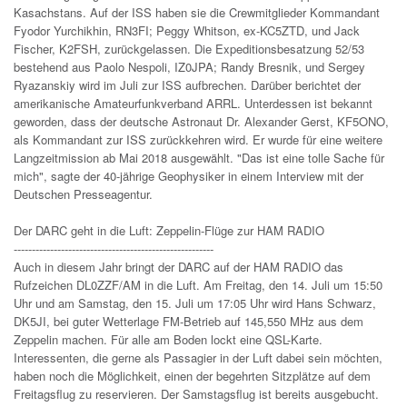
Kasachstans. Auf der ISS haben sie die Crewmitglieder Kommandant
Fyodor Yurchikhin, RN3FI; Peggy Whitson, ex-KC5ZTD, und Jack
Fischer, K2FSH, zurückgelassen. Die Expeditionsbesatzung 52/53
bestehend aus Paolo Nespoli, IZ0JPA; Randy Bresnik, und Sergey
Ryazanskiy wird im Juli zur ISS aufbrechen. Darüber berichtet der
amerikanische Amateurfunkverband ARRL. Unterdessen ist bekannt
geworden, dass der deutsche Astronaut Dr. Alexander Gerst, KF5ONO,
als Kommandant zur ISS zurückkehren wird. Er wurde für eine weitere
Langzeitmission ab Mai 2018 ausgewählt. "Das ist eine tolle Sache für
mich", sagte der 40-jährige Geophysiker in einem Interview mit der
Deutschen Presseagentur.
Der DARC geht in die Luft: Zeppelin-Flüge zur HAM RADIO
-------------------------------------------------------
Auch in diesem Jahr bringt der DARC auf der HAM RADIO das
Rufzeichen DL0ZZF/AM in die Luft. Am Freitag, den 14. Juli um 15:50
Uhr und am Samstag, den 15. Juli um 17:05 Uhr wird Hans Schwarz,
DK5JI, bei guter Wetterlage FM-Betrieb auf 145,550 MHz aus dem
Zeppelin machen. Für alle am Boden lockt eine QSL-Karte.
Interessenten, die gerne als Passagier in der Luft dabei sein möchten,
haben noch die Möglichkeit, einen der begehrten Sitzplätze auf dem
Freitagsflug zu reservieren. Der Samstagsflug ist bereits ausgebucht.