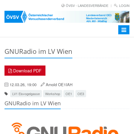
ÖVSV - LANDESVERBÄNDE
LOGIN
Toggle
navigat
GNURadio im LV Wien
Download PDF
12.03.26, 19:00
Arnold OE1IAH
LV1 Eisvogelgasse
Workshop
OE1
OE3
GNURadio im LV Wien