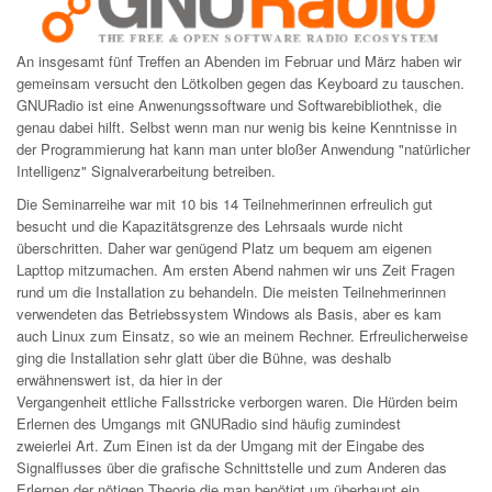
An insgesamt fünf Treffen an Abenden im Februar und März haben wir
gemeinsam versucht den Lötkolben gegen das Keyboard zu tauschen.
GNURadio ist eine Anwenungssoftware und Softwarebibliothek, die
genau dabei hilft. Selbst wenn man nur wenig bis keine Kenntnisse in
der Programmierung hat kann man unter bloßer Anwendung "natürlicher
Intelligenz" Signalverarbeitung betreiben.
Die Seminarreihe war mit 10 bis 14 Teilnehmerinnen erfreulich gut
besucht und die Kapazitätsgrenze des Lehrsaals wurde nicht
überschritten. Daher war genügend Platz um bequem am eigenen
Lapttop mitzumachen. Am ersten Abend nahmen wir uns Zeit Fragen
rund um die Installation zu behandeln. Die meisten Teilnehmerinnen
verwendeten das Betriebssystem Windows als Basis, aber es kam
auch Linux zum Einsatz, so wie an meinem Rechner. Erfreulicherweise
ging die Installation sehr glatt über die Bühne, was deshalb
erwähnenswert ist, da hier in der
Vergangenheit ettliche Fallsstricke verborgen waren. Die Hürden beim
Erlernen des Umgangs mit GNURadio sind häufig zumindest
zweierlei Art. Zum Einen ist da der Umgang mit der Eingabe des
Signalflusses über die grafische Schnittstelle und zum Anderen das
Erlernen der nötigen Theorie die man benötigt um überhaupt ein