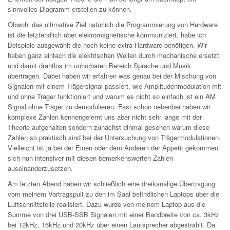
sinnvolles Diagramm erstellen zu können.
Obwohl das ultimative Ziel natürlich die Programmierung von Hardware
ist die letztendlich über elekromagnetische kommuniziert, habe ich
Beispiele ausgewählt die noch keine extra Hardware benötigen. Wir
haben ganz einfach die elektrischen Wellen durch mechanische ersetzt
und damit drahtlos im unhörbaren Bereich Sprache und Musik
übertragen. Dabei haben wir erfahren was genau bei der Mischung von
Signalen mit einem Trägersignal passiert, wie Amplitudenmodulation mit
und ohne Träger funktioniert und warum es nicht so einfach ist ein AM
Signal ohne Träger zu demodulieren. Fast schon nebenbei haben wir
komplexe Zahlen kennengelernt uns aber nicht sehr lange mit der
Theorie aufgehalten sondern zunächst einmal gesehen warum diese
Zahlen so praktisch sind bei der Untersuchung von Trägermodulationen.
Vielleicht ist ja bei der Einen oder dem Anderen der Appetit gekommen
sich nun intensiver mit diesen bemerkenswerten Zahlen
auseinanderzusetzen.
Am letzten Abend haben wir schließlich eine dreikanalige Übertragung
vom meinem Vortragspult zu den im Saal befindlichen Laptops über die
Luftschnittstelle realisiert. Dazu wurde von meinem Laptop aus die
Summe von drei USB-SSB Signalen mit einer Bandbreite von ca. 3kHz
bei 12kHz, 16kHz und 20kHz über einen Lautsprecher abgestrahlt. Da