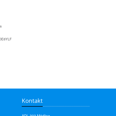
ls
e OE6YLF
Kontakt
ADL 303 Mödling