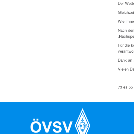
Der Wett
Gleichze
Wie imme
Nach dem
„Nachspe
Für die 
verantwor
Dank an a
Vielen Da
73 es 5