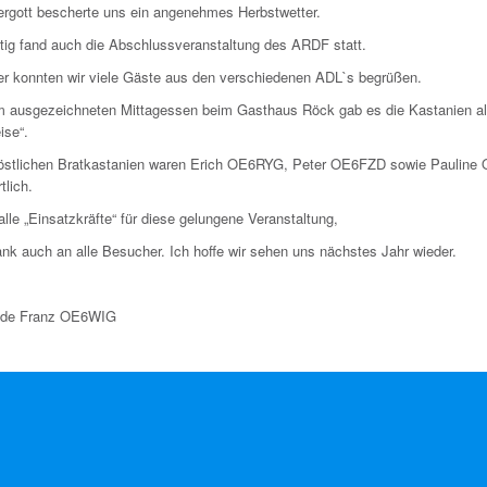
ergott bescherte uns ein angenehmes Herbstwetter.
itig fand auch die Abschlussveranstaltung des ARDF statt.
r konnten wir viele Gäste aus den verschiedenen ADL`s begrüßen.
 ausgezeichneten Mittagessen beim Gasthaus Röck gab es die Kastanien a
ise“.
köstlichen Bratkastanien waren Erich OE6RYG, Peter OE6FZD sowie Paulin
tlich.
lle „Einsatzkräfte“ für diese gelungene Veranstaltung,
nk auch an alle Besucher. Ich hoffe wir sehen uns nächstes Jahr wieder.
5 de Franz OE6WIG