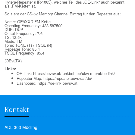
Hytera-Repeater (HR-1065), welcher Teil des „OE-Link“ auch bekannt
als „FM-Kette“ ist.
So sieht der CS-52 Memory Channel Eintrag für den Repeater aus:
Name: OE9XXD FM-Kette
Opeating Frequency: 438.587500
DUP: DUP-
Offset Frequency: 7.6
TS: 12.5k
Mode: FM
Tone: TONE (T) / TSQL (R)
Repeater Tone: 85.4
TSQL Frequency: 85.4
(OE9LTX)
Links:
OE-Link:
https://oevsv.at/funkbetrieb/ukw-referat/oe-link/
Repeater Map:
https://repeater.oevsv.at/de/
Dashboard:
https://oe-link.oevsv.at
Kontakt
ADL 303 Mödling