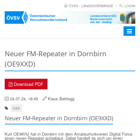
ÖVSV - LANDESVERBÄNDE
LOGIN
Toggle
navigat
Neuer FM-Repeater in Dornbirn
(OE9XXD)
Download PDF
24.07.24, 18:45
Klaus Battlogg
OE9
Neuer FM-Repeater in Dornbirn (OE9XXD)
Kurt OE9KHJ hat in Dornbirn mit dem Amateurfunkverein Digital Force
einen neuen Repeater aufgebaut. Dabei handelt es sich um einen