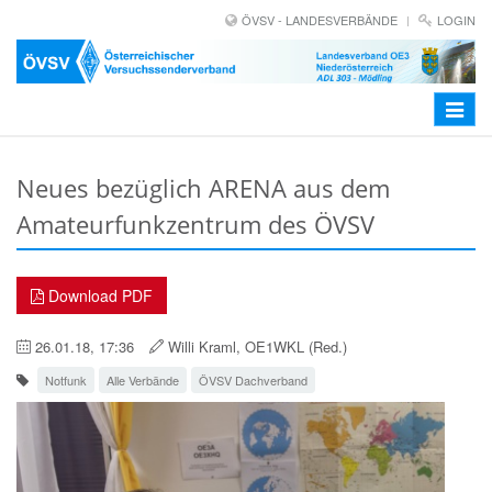
ÖVSV - LANDESVERBÄNDE
LOGIN
Toggle
navigat
Neues bezüglich ARENA aus dem
Amateurfunkzentrum des ÖVSV
Download PDF
26.01.18, 17:36
Willi Kraml, OE1WKL (Red.)
Notfunk
Alle Verbände
ÖVSV Dachverband