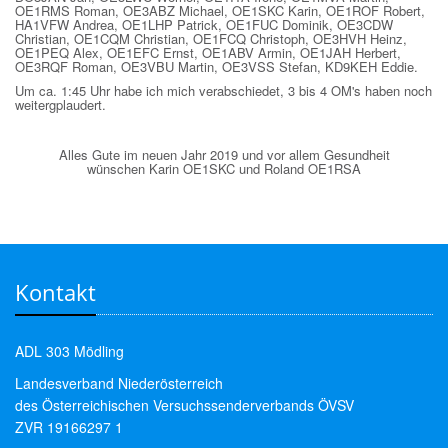
OE1RMS Roman, OE3ABZ Michael, OE1SKC Karin, OE1ROF Robert,
HA1VFW Andrea, OE1LHP Patrick, OE1FUC Dominik, OE3CDW
Christian, OE1CQM Christian, OE1FCQ Christoph, OE3HVH Heinz,
OE1PEQ Alex, OE1EFC Ernst, OE1ABV Armin, OE1JAH Herbert,
OE3RQF Roman, OE3VBU Martin, OE3VSS Stefan, KD9KEH Eddie.
Um ca. 1:45 Uhr habe ich mich verabschiedet, 3 bis 4 OM's haben noch
weitergplaudert.
Alles Gute im neuen Jahr 2019 und vor allem Gesundheit
wünschen Karin OE1SKC und Roland OE1RSA
Kontakt
ADL 303 Mödling
Landesverband Niederösterreich
des Österreichischen Versuchssenderverbands ÖVSV
ZVR 19166297 1