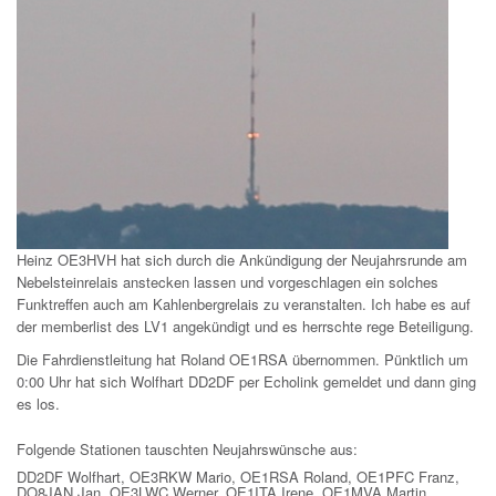
Heinz OE3HVH hat sich durch die Ankündigung der Neujahrsrunde am
Nebelsteinrelais anstecken lassen und vorgeschlagen ein solches
Funktreffen auch am Kahlenbergrelais zu veranstalten. Ich habe es auf
der memberlist des LV1 angekündigt und es herrschte rege Beteiligung.
Die Fahrdienstleitung hat Roland OE1RSA übernommen. Pünktlich um
0:00 Uhr hat sich Wolfhart DD2DF per Echolink gemeldet und dann ging
es los.
Folgende Stationen tauschten Neujahrswünsche aus:
DD2DF Wolfhart, OE3RKW Mario, OE1RSA Roland, OE1PFC Franz,
DO8JAN Jan, OE3LWC Werner, OE1ITA Irene, OE1MVA Martin,