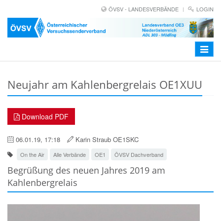
ÖVSV - LANDESVERBÄNDE
LOGIN
Toggle
navigat
Neujahr am Kahlenbergrelais OE1XUU
Download PDF
06.01.19, 17:18
Karin Straub OE1SKC
On the Air
Alle Verbände
OE1
ÖVSV Dachverband
Begrüßung des neuen Jahres 2019 am
Kahlenbergrelais