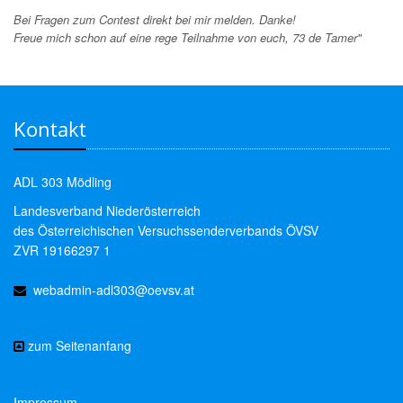
Bei Fragen zum Contest direkt bei mir melden. Danke!
Freue mich schon auf eine rege Teilnahme von euch, 73 de Tamer"
Kontakt
ADL 303 Mödling
Landesverband Niederösterreich
des Österreichischen Versuchssenderverbands ÖVSV
ZVR 19166297 1
webadmin-adl303@oevsv.at
zum Seitenanfang
Impressum