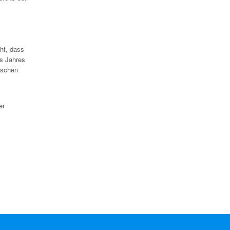
ht, dass
es Jahres
tschen
er