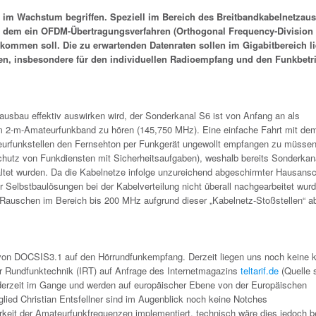
er im Wachstum begriffen. Speziell im Bereich des Breitbandkabelnetzau
i dem ein OFDM-Übertragungsverfahren (Orthogonal Frequency-Division
kommen soll. Die zu erwartenden Datenraten sollen im Gigabitbereich li
en, insbesondere für den individuellen Radioempfang und den Funkbetr
dausbau effektiv auswirken wird, der Sonderkanal S6 ist von Anfang an als
im 2-m-Amateurfunkband zu hören (145,750 MHz). Eine einfache Fahrt mit d
teurfunkstellen den Fernsehton per Funkgerät ungewollt empfangen zu müssen
chutz von Funkdiensten mit Sicherheitsaufgaben), weshalb bereits Sonderkan
altet wurden. Da die Kabelnetze infolge unzureichend abgeschirmter Hausans
 Selbstbaulösungen bei der Kabelverteilung nicht überall nachgearbeitet wur
Rauschen im Bereich bis 200 MHz aufgrund dieser „Kabelnetz-Stoßstellen“ ab
 von DOCSIS3.1 auf den Hörrundfunkempfang. Derzeit liegen uns noch keine k
ür Rundfunktechnik (IRT) auf Anfrage des Internetmagazins
teltarif.de
(Quelle s
nd derzeit im Gange und werden auf europäischer Ebene von der Europäischen
lied Christian Entsfellner sind im Augenblick noch keine Notches
keit der Amateurfunkfrequenzen implementiert, technisch wäre dies jedoch be