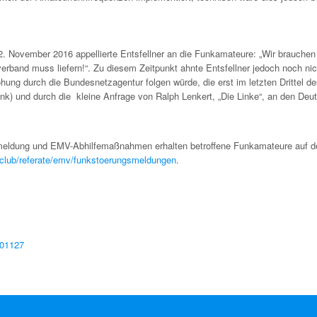
 November 2016 appellierte Entsfellner an die Funkamateure: „Wir brauchen
band muss liefern!“. Zu diesem Zeitpunkt ahnte Entsfellner jedoch noch nic
g durch die Bundesnetzagentur folgen würde, die erst im letzten Drittel d
) und durch die kleine Anfrage von Ralph Lenkert, „Die Linke“, an den Deu
meldung und EMV-Abhilfemaßnahmen erhalten betroffene Funkamateure auf d
-club/referate/emv/funkstoerungsmeldungen
.
201127