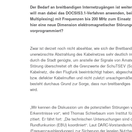
Der Bedarf an breitbandigen Internetzugängen ist weit
will man dabei das DOCSIS3.1-Verfahren anwenden, be
Multiplexing) mit Frequenzen bis 200 MHz zum Einsatz 
hier eine neue Dimension elektromagnetischer Störung
vorprogrammiert?
Zwar ist derzeit noch nicht absehbar, wie sich der Breitban
unerwünschte Abstrahlung des Kabelnetzes sehr deutlich 
durch die Stadt genügte, um anstelle der Signale von Ama
Störung überschreitet oft die Grenzwerte der SchuTSEV (S
Kabelnetz, die den Flugfunk beeinträchtigt haben, abgesch
bzw. defekter Kabelmuffen und nicht zuletzt unsachgemäßer
besteht durchaus Grund zur Sorge, dass nun breitbandiges 
wird.
„Wir kennen die Diskussion um die potenziellen Störungen
Erkenntnisse vor“, wird Thomas Schierbaum vom Institut f
zitiert. Er fährt fort: „Die technischen Untersuchungen si
Rundfunkunion (EBU) koordiniert“. Laut DARC-Vorstandsmitg
(Frequenzausblendungen) zur Sicherung der legalen Nutzbar