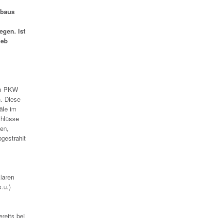
sbaus
egen. Ist
ieb
em PKW
. Diese
äle im
chlüsse
den,
gestrahlt
laren
.u.)
reits bei