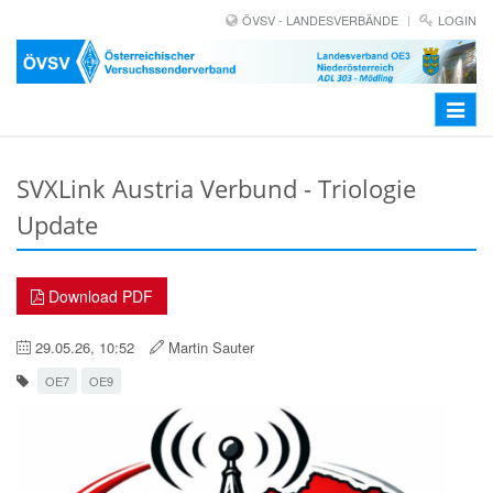
ÖVSV - LANDESVERBÄNDE
LOGIN
Toggle
navigat
SVXLink Austria Verbund - Triologie
Update
Download PDF
29.05.26, 10:52
Martin Sauter
OE7
OE9