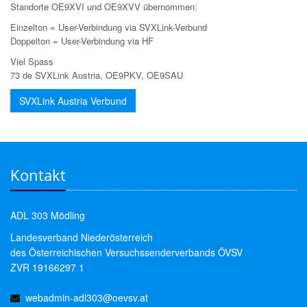
Standorte OE9XVI und OE9XVV übernommen:
Einzelton = User-Verbindung via SVXLink-Verbund
Doppelton = User-Verbindung via HF
Viel Spass
73 de SVXLink Austria, OE9PKV, OE9SAU
SVXLink Austria Verbund
Kontakt
ADL 303 Mödling
Landesverband Niederösterreich
des Österreichischen Versuchssenderverbands ÖVSV
ZVR 19166297 1
webadmin-adl303@oevsv.at