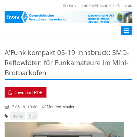
ÖVSV - LANDESVERBÄNDE
LOGIN
Toggle
navigat
A'Funk kompakt 05-19 Innsbruck: SMD-
Reflowlöten für Funkamateure im Mini-
Brotbackofen
Download PDF
17.05.19, 19:30
Manfred Mauler
Vortrag
OE7